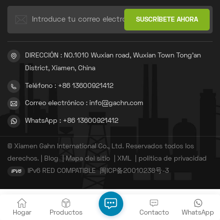
DIRECCIÓN : NO.1010 Wuxian road, Wuxian Town Tong'an
District, Xiamen, China
Teléfono : +86 13600921412
Correo electrónico : info@gachn.com
WhatsApp : +86 13600921412
© Xiamen Gahn International Co., Ltd. Reservados todos los
derechos. |
Blog
|
Mapa del sitio
|
XML
|
política de privacidad
IPv6 RED COMPATIBLE
闽ICP备20010238号-3
Hogar
Productos
Contacto
WhatsApp