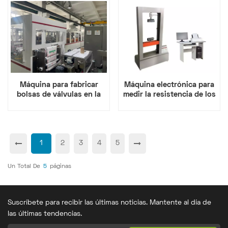
Máquina para fabricar
Máquina electrónica para
bolsas de válvulas en la
medir la resistencia de los
industria de partículas
tejidos
1
2
3
4
5
Un Total De
5
Páginas
Suscríbete para recibir las últimas noticias. Mantente al día de
las últimas tendencias.