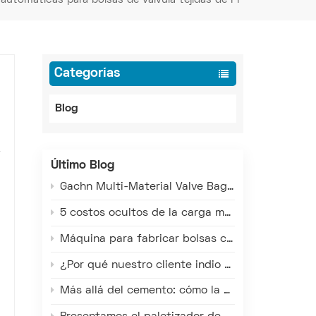
Categorías
Blog
Último Blog
Gachn Multi-Material Valve Bag Making Machine: Versatile Production for PE, PP, and Paper-Plastic
5 costos ocultos de la carga manual de camiones que están mermando sus ganancias
Máquina para fabricar bolsas con válvula multimaterial Gachn: Producción versátil para bolsas de PE, PP y de materiales compuestos de papel y plástico.
¿Por qué nuestro cliente indio redobló su apuesta por las máquinas de bolsas con válvula GACHN?
Más allá del cemento: cómo la tecnología de carga inteligente de Gachn beneficia a las industrias química, minera y de cereales.