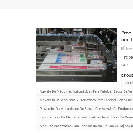
Probl
con f
Nov 
Probl
con f
bolsa
ETIQUE
su al
Dist
ampli
Agente De Máquinas Automáticas Para Fabricar Sacos De Válv
Mayorista De Máquinas Automáticas Para Fabricar Bolsas De V
Proveedor De Mecanizado De Bolsas Con Válvula De Producci
Exportadores De Máquinas Automáticas Para Bolsas De Válvul
Máquina Automática Para Fabricar Bolsas De Válvula Tejidas D