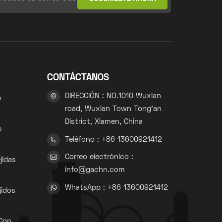
CONTÁCTANOS
DIRECCIÓN : NO.1010 Wuxian
e
road, Wuxian Town Tong'an
District, Xiamen, China
e
Teléfono : +86 13600921412
Correo electrónico :
jidas
info@gachn.com
WhatsApp : +86 13600921412
jidos
 Con