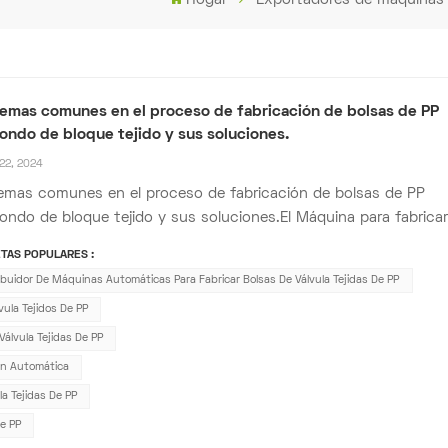
emas comunes en el proceso de fabricación de bolsas de PP
ondo de bloque tejido y sus soluciones.
22, 2024
emas comunes en el proceso de fabricación de bolsas de PP
ondo de bloque tejido y sus soluciones.El Máquina para fabricar
s con válvula de fondo de bloque tejido de PPReconocida por
TAS POPULARES :
ta eficiencia y diseño ecológico, esta máquina se utiliza
ribuidor De Máquinas Automáticas Para Fabricar Bolsas De Válvula Tejidas De PP
amente en la producción de envases...
ula Tejidos De PP
álvula Tejidas De PP
ón Automática
a Tejidas De PP
e PP