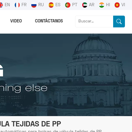
EN
FR
RU
ES
PT
AR
HI
VI
VIDEO
CONTÁCTANOS
LA TEJIDAS DE PP
utomáticas para bolsas de válvula tejidas de PP