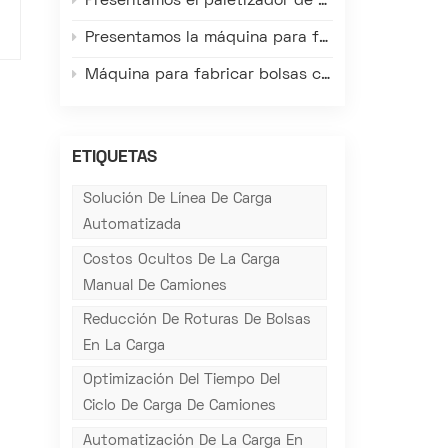
Presentamos el paletizador de alto nivel de Gachn: redefiniendo la eficiencia, la precisión y la fiabilidad en la paletización de materiales ensacados en almacenes.
Presentamos la máquina para fabricar sacos de plástico tejido con válvula FK008-III: redefiniendo la eficiencia, la precisión y la calidad en el envasado.
Máquina para fabricar bolsas con válvula Gachn: Adaptada a las condiciones reales de las fábricas en el extranjero, resuelve los principales problemas de la producción local.
ETIQUETAS
Solución De Línea De Carga
Automatizada
Costos Ocultos De La Carga
Manual De Camiones
Reducción De Roturas De Bolsas
En La Carga
Optimización Del Tiempo Del
Ciclo De Carga De Camiones
Automatización De La Carga En