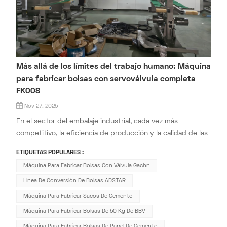
Más allá de los límites del trabajo humano: Máquina
para fabricar bolsas con servoválvula completa
FK008
Nov 27, 2025
En el sector del embalaje industrial, cada vez más
competitivo, la eficiencia de producción y la calidad de las
bolsas con válvula impactan directamente en su capacidad
ETIQUETAS POPULARES :
de respuesta al mercado y en el control de costes.
Máquina Para Fabricar Bolsas Con Válvula Gachn
Olvídese del modelo tradicional de eficiencia inestable, la
Línea De Conversión De Bolsas ADSTAR
dependencia del crit...
Máquina Para Fabricar Sacos De Cemento
Máquina Para Fabricar Bolsas De 50 Kg De BBV
Máquina Para Fabricar Bolsas De Papel De Cemento