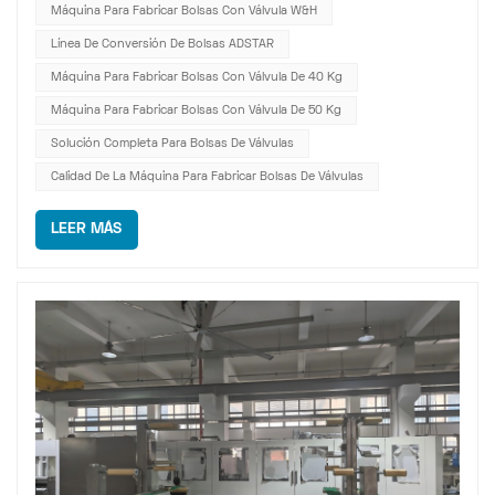
Máquina Para Fabricar Bolsas Con Válvula W&H
inversión suele ser la calidad que no se refleja en las
Línea De Conversión De Bolsas ADSTAR
especificaciones técnicas: ¿...
Máquina Para Fabricar Bolsas Con Válvula De 40 Kg
Máquina Para Fabricar Bolsas Con Válvula De 50 Kg
Solución Completa Para Bolsas De Válvulas
Calidad De La Máquina Para Fabricar Bolsas De Válvulas
LEER MÁS