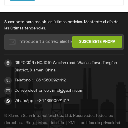
Suscríbete para recibir las últimas noticias. Mantente al día de
las últimas tendencias.
DIRECCIÓN : NO.1010 Wuxian road, Wuxian Town Tong'an
District, Xiamen, China
Teléfono : +86 13600921412
Correo electrónico : info@gachn.com
WhatsApp : +86 13600921412
© Xiamen Gahn International Co., Ltd. Reservados todos los
derechos. |
Blog
|
Mapa del sitio
|
XML
|
política de privacidad