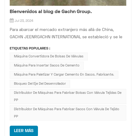
Bienvenidos al blog de Gachn Group.
Jul 23, 2024
Para abarcar el mercado extranjero más allá de China,
GACHN JEENRGACHN INTERNATIONAL se estableció y se le
otorgaron los derechos de venta y servicio de equipos
ETIQUETAS POPULARES :
JEENAR, H.Create y otras subsidiarias en mercados
Máquina Convertidora De Bolsas De Válvulas
internacionales. GACHN INTERNATIONAL también tiene su
Máquina Para Insertar Sacos De Cemento
sede en Xiamen, un pintoresco puert...
Máquina Para Paletizar Y Cargar Cemento En Sacos. Fabricante.
Bloqueo Del Eje Del Desenrollador
Distribuidor De Máquinas Para Fabricar Bolsas Con Válvula Tejidas De
PP
Distribuidor De Máquinas Para Fabricar Sacos Con Válvula De Tejido
PP
LEER MÁS