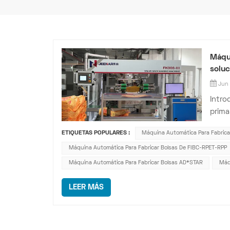
Máqui
soluc
Jun 
Intro
prima
con v
ETIQUETAS POPULARES :
Máquina Automática Para Fabric
envas
Máquina Automática Para Fabricar Bolsas De FIBC-RPET-RPP
excel
Máquina Automática Para Fabricar Bolsas AD*STAR
Máq
LEER MÁS