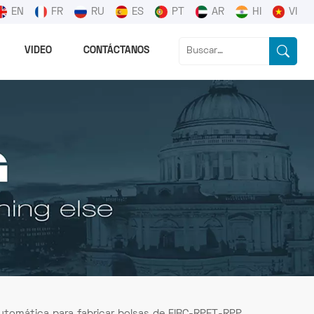
EN
FR
RU
ES
PT
AR
HI
VI
VIDEO
CONTÁCTANOS
tomática para fabricar bolsas de FIBC-RPET-RPP