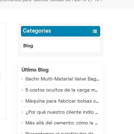
Categorías
Blog
Último Blog
Gachn Multi-Material Valve Bag Making Machine: Versatile Production for PE, PP, and Paper-Plastic
5 costos ocultos de la carga manual de camiones que están mermando sus ganancias
Máquina para fabricar bolsas con válvula multimaterial Gachn: Producción versátil para bolsas de PE, PP y de materiales compuestos de papel y plástico.
¿Por qué nuestro cliente indio redobló su apuesta por las máquinas de bolsas con válvula GACHN?
Más allá del cemento: cómo la tecnología de carga inteligente de Gachn beneficia a las industrias química, minera y de cereales.