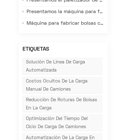
Presentamos el paletizador de alto nivel de Gachn: redefiniendo la eficiencia, la precisión y la fiabilidad en la paletización de materiales ensacados en almacenes.
Presentamos la máquina para fabricar sacos de plástico tejido con válvula FK008-III: redefiniendo la eficiencia, la precisión y la calidad en el envasado.
Máquina para fabricar bolsas con válvula Gachn: Adaptada a las condiciones reales de las fábricas en el extranjero, resuelve los principales problemas de la producción local.
ETIQUETAS
Solución De Línea De Carga
Automatizada
Costos Ocultos De La Carga
Manual De Camiones
Reducción De Roturas De Bolsas
En La Carga
Optimización Del Tiempo Del
Ciclo De Carga De Camiones
Automatización De La Carga En