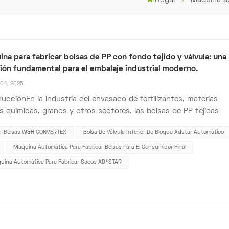
na para fabricar bolsas de PP con fondo tejido y válvula: una
ión fundamental para el embalaje industrial moderno.
04, 2025
ducciónEn la industria del envasado de fertilizantes, materias
s químicas, granos y otros sectores, las bolsas de PP tejidas
álvula inferior se han convertido en la opción preferida para el
ar Bolsas W&H CONVERTEX
Bolsa De Válvula Inferior De Bloque Adstar Automático
ado de materiales granulados y en polvo a granel debido a su
ente capacidad de carga,...
Máquina Automática Para Fabricar Bolsas Para El Consumidor Final
uina Automática Para Fabricar Sacos AD*STAR