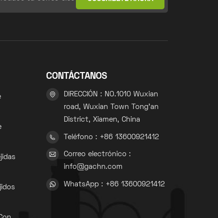
CONTÁCTANOS
DIRECCIÓN : NO.1010 Wuxian
e
road, Wuxian Town Tong'an
District, Xiamen, China
e
Teléfono : +86 13600921412
Correo electrónico :
jidas
info@gachn.com
WhatsApp : +86 13600921412
jidos
 Con