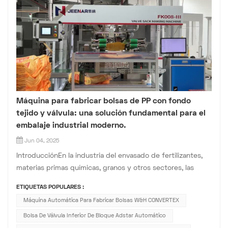
Máquina para fabricar bolsas de PP con fondo
tejido y válvula: una solución fundamental para el
embalaje industrial moderno.
Jun 04, 2025
IntroducciónEn la industria del envasado de fertilizantes,
materias primas químicas, granos y otros sectores, las
bolsas de PP tejidas con válvula inferior se han convertido
ETIQUETAS POPULARES :
en la opción preferida para el envasado de materiales
Máquina Automática Para Fabricar Bolsas W&H CONVERTEX
granulados y en polvo a granel debido a su excelente
Bolsa De Válvula Inferior De Bloque Adstar Automático
capacidad de carga,...