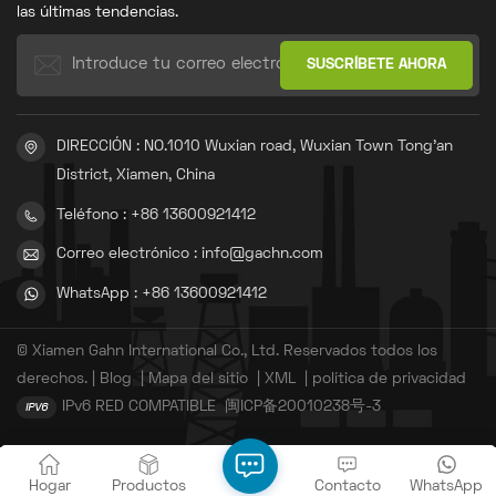
las últimas tendencias.
DIRECCIÓN : NO.1010 Wuxian road, Wuxian Town Tong'an
District, Xiamen, China
Teléfono : +86 13600921412
Correo electrónico : info@gachn.com
WhatsApp : +86 13600921412
© Xiamen Gahn International Co., Ltd. Reservados todos los
derechos. |
Blog
|
Mapa del sitio
|
XML
|
política de privacidad
IPv6 RED COMPATIBLE
闽ICP备20010238号-3
Hogar
Productos
Contacto
WhatsApp