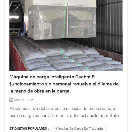
Máquina de carga inteligente Gachn: El
funcionamiento sin personal resuelve el dilema de
la mano de obra en la carga.
Mar 11, 2026
Problema clave del sector: La escasez de mano de obra
para la carga se convierte en el principal cuello de botella
de los envíos empresariales. En industrias de polvos como
ETIQUETAS POPULARES :
Máquina De Carga No Tripulada
el cemento, los productos químicos y los cereales, la carga