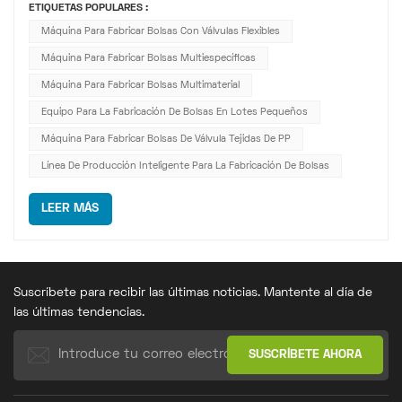
ETIQUETAS POPULARES :
embalaje.En industrias de polvos como el cemento, los
Máquina Para Fabricar Bolsas Con Válvulas Flexibles
productos químicos, los granos y los minerales, la
Máquina Para Fabricar Bolsas Multiespecíficas
estructura de pedidos est...
Máquina Para Fabricar Bolsas Multimaterial
Equipo Para La Fabricación De Bolsas En Lotes Pequeños
Máquina Para Fabricar Bolsas De Válvula Tejidas De PP
Línea De Producción Inteligente Para La Fabricación De Bolsas
LEER MÁS
Suscríbete para recibir las últimas noticias. Mantente al día de
las últimas tendencias.